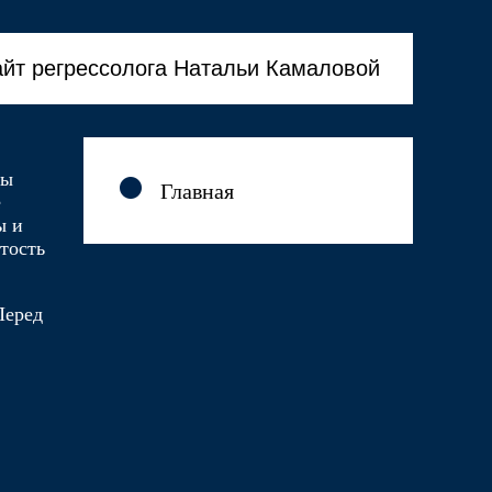
йт регрессолога Натальи Камаловой
бы
Главная
е
ы и
тость
Перед